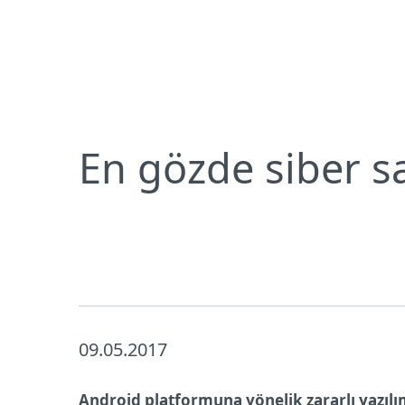
Bireysel
Kurumsal
En gözde siber saldırı hedefi: Akıllı telefon
Bireysel koruma
İndirin
En gözde siber sal
09.05.2017
Android platformuna yönelik zararlı yazılı