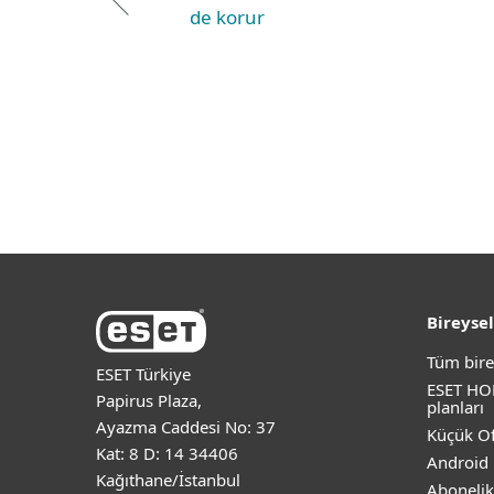
de korur
Bireysel
Tüm bire
ESET Türkiye
ESET HO
Papirus Plaza,
planları
Ayazma Caddesi No: 37
Küçük Of
Kat: 8 D: 14 34406
Android 
Kağıthane/İstanbul
Abonelik