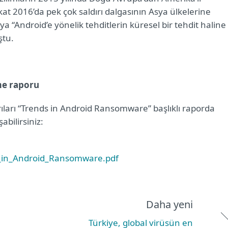
akat 2016’da pek çok saldırı dalgasının Asya ülkelerine
a “Android’e yönelik tehditlerin küresel bir tehdit haline
ştu.
eme raporu
dırıları “Trends in Android Ransomware” başlıklı raporda
abilirsiniz:
_in_Android_Ransomware.pdf
Daha yeni
Türkiye, global virüsün en