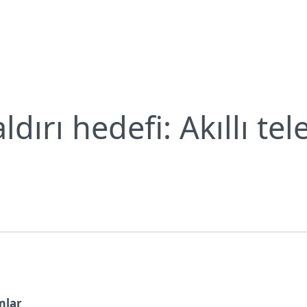
Neden ESET?
dırı hedefi: Akıllı tel
mlar