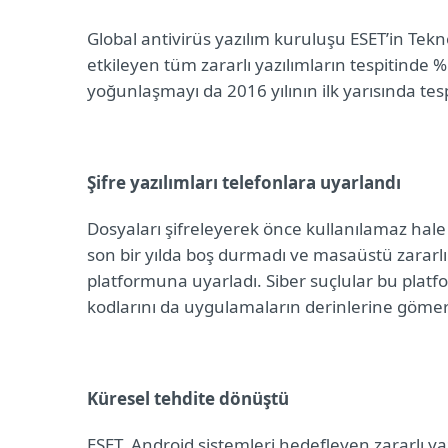
Global antivirüs yazılım kuruluşu ESET’in
Tekn
etkileyen tüm zararlı yazılımların tespitinde 
yoğunlaşmayı da 2016 yılının ilk yarısında tesp
Şifre yazılımları telefonlara uyarlandı
Dosyaları şifreleyerek önce kullanılamaz hale
son bir yılda boş durmadı ve masaüstü zararlı
platformuna uyarladı. Siber suçlular bu platf
kodlarını da uygulamaların derinlerine göme
Küresel tehdite dönüştü
ESET, Android sistemleri hedefleyen zararlı y