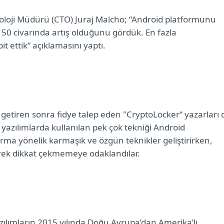
oloji Müdürü (CTO) Juraj Malcho; “Android platformunu
% 50 civarında artış olduğunu gördük. En fazla
it ettik“ açıklamasını yaptı.
 getiren sonra fidye talep eden "CryptoLocker“ yazarları 
 yazılımlarda kullanılan pek çok tekniği Android
orma yönelik karmaşık ve özgün teknikler geliştirirken,
rek dikkat çekmemeye odaklandılar.
azılımların 2015 yılında Doğu Avrupa’dan Amerika’lı