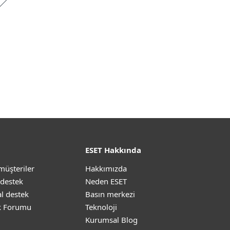
ESET Hakkında
müşteriler
Hakkımızda
 destek
Neden ESET
l destek
Basın merkezi
k Forumu
Teknoloji
Kurumsal Blog