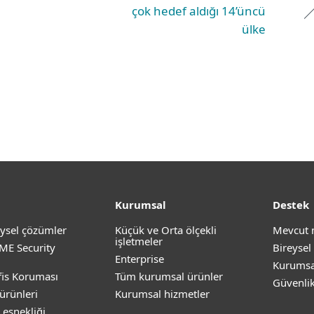
çok hedef aldığı 14’üncü
ülke
Kurumsal
Destek
ysel çözümler
Küçük ve Orta ölçekli
Mevcut 
işletmeler
ME Security
Bireysel
Enterprise
Kurumsa
is Koruması
Tüm kurumsal ürünler
Güvenli
ürünleri
Kurumsal hizmetler
 esnekliği