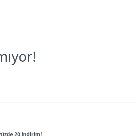
Bültenleri
Virüsler tatil yapmıyor!
Neden ESET?
mıyor!
yüzde 20 indirim!