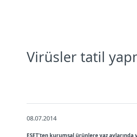
Bireysel
Kurumsal
TR
Neden ESET
Basın Merkezi
Basın 
Bireysel koruma
İndirin
Virüsler tatil yap
08.07.2014
ESET’ten kurumsal ürünlere yaz aylarında 