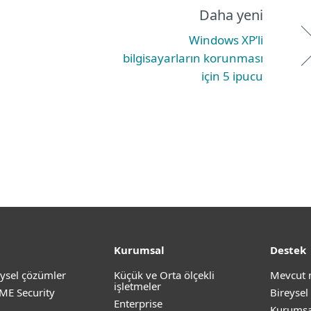
Daha yeni
Windows XP’li
bilgisayarların korunması
için 5 ipucu
Kurumsal
Destek
ysel çözümler
Küçük ve Orta ölçekli
Mevcut 
işletmeler
ME Security
Bireysel
Enterprise
Kurumsa