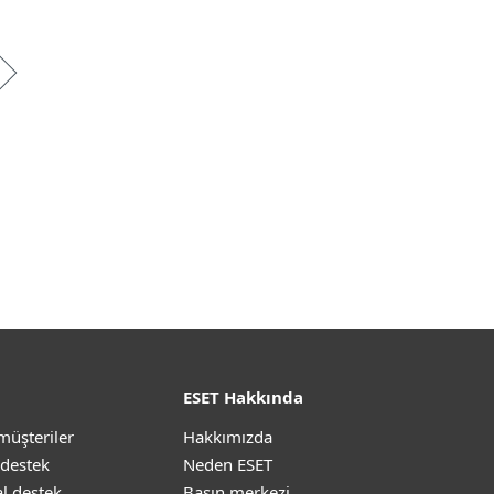
ESET Hakkında
müşteriler
Hakkımızda
 destek
Neden ESET
l destek
Basın merkezi