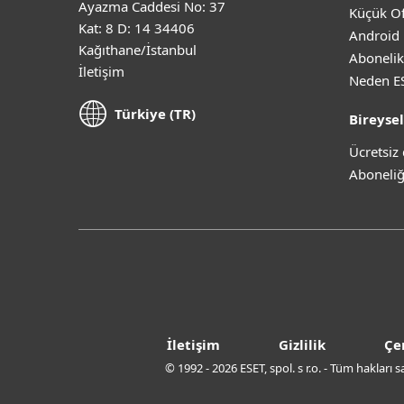
Ayazma Caddesi No: 37
Küçük Of
Kat: 8 D: 14 34406
Android 
Kağıthane/İstanbul
Abonelik
İletişim
Neden E
Türkiye (TR)
Bireysel
Ücretsi
Aboneliğ
İletişim
Gizlilik
Çe
© 1992 - 2026 ESET, spol. s r.o. - Tüm hakları 