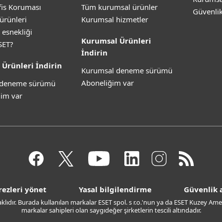
is Koruması
Tüm kurumsal ürünler
Güvenli
ürünleri
Kurumsal hizmetler
 esnekliği
Kurumsal Ürünleri
SET?
İndirin
 Ürünleri İndirin
Kurumsal deneme sürümü
Aboneliğim var
z deneme sürümü
im var
rezleri yönet
Yasal bilgilendirme
Güvenlik a
saklıdır. Burada kullanılan markalar ESET spol. s r.o.'nun ya da ESET Kuzey Amer
markalar sahipleri olan saygıdeğer şirketlerin tescili altındadır.