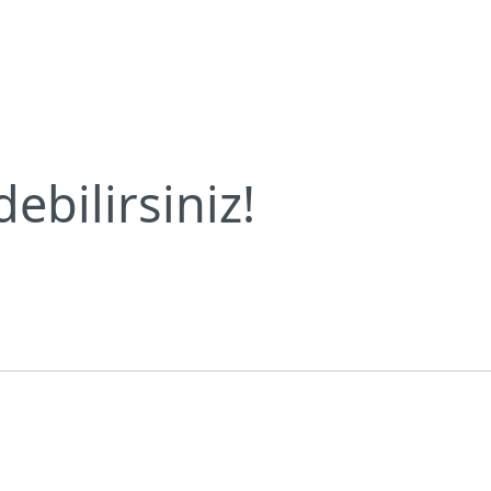
Bültenleri
Yedeğinizi kaybedebilirsiniz!
Neden ESET?
ebilirsiniz!