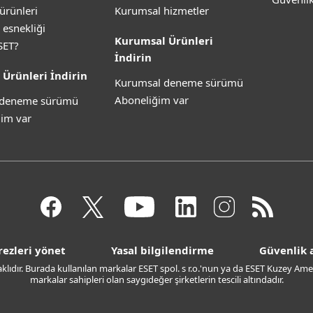
ürünleri
Kurumsal hizmetler
 esnekliği
Kurumsal Ürünleri
SET?
İndirin
 Ürünleri İndirin
Kurumsal deneme sürümü
Aboneliğim var
z deneme sürümü
im var
rezleri yönet
Yasal bilgilendirme
Güvenlik a
saklıdır. Burada kullanılan markalar ESET spol. s r.o.'nun ya da ESET Kuzey Amer
markalar sahipleri olan saygıdeğer şirketlerin tescili altındadır.