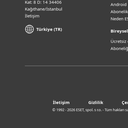
Kat: 8 D: 14 34406
Android 
Kağıthane/İstanbul
Abonelik
İletişim
Neden E
Türkiye (TR)
Bireysel
Ücretsi
Aboneliğ
İletişim
Gizlilik
Çe
© 1992 - 2026 ESET, spol. s r.o. - Tüm hakları 