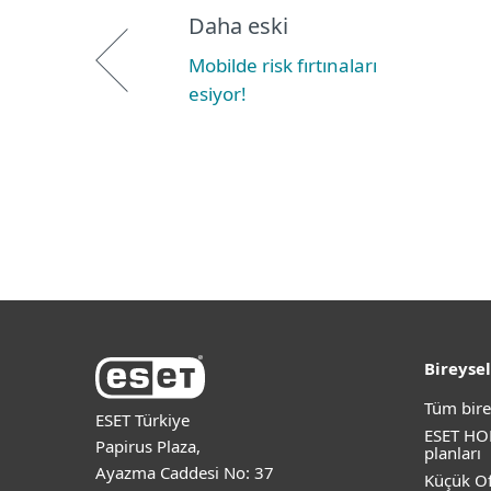
Daha eski
Mobilde risk fırtınaları
esiyor!
Bireysel
Tüm bire
ESET Türkiye
ESET HO
Papirus Plaza,
planları
Ayazma Caddesi No: 37
Küçük Of