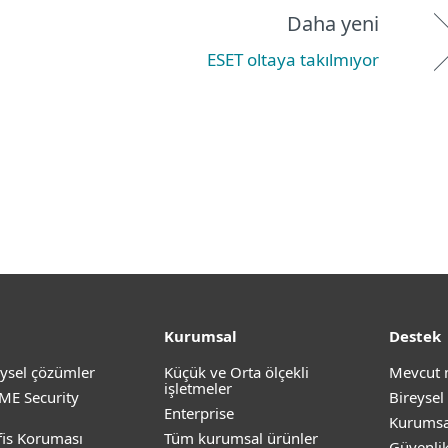
Daha yeni
ESET oltaya takılmıyor
Kurumsal
Destek
ysel çözümler
Küçük ve Orta ölçekli
Mevcut 
işletmeler
ME Security
Bireysel
Enterprise
Kurumsa
is Koruması
Tüm kurumsal ürünler
Güvenli