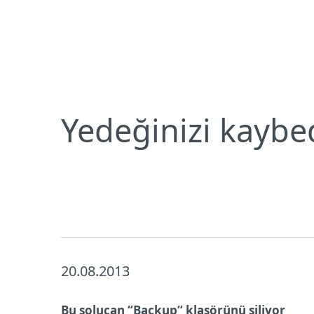
Bireysel
Kurumsal
TR
Neden ESET
Basın Merkezi
Basın 
Bireysel koruma
İndirin
Yedeğinizi kaybed
20.08.2013
Bu solucan “Backup“ klasörünü siliyor