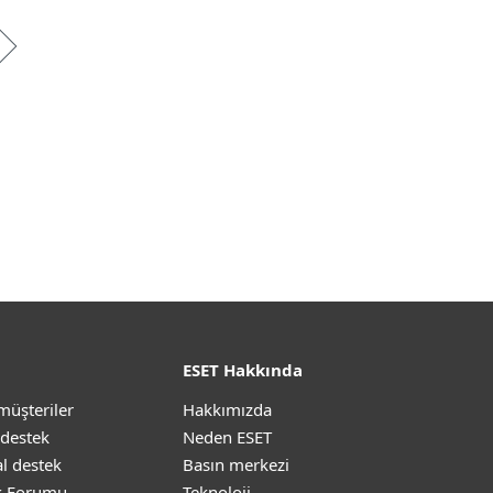
ESET Hakkında
müşteriler
Hakkımızda
 destek
Neden ESET
l destek
Basın merkezi
k Forumu
Teknoloji