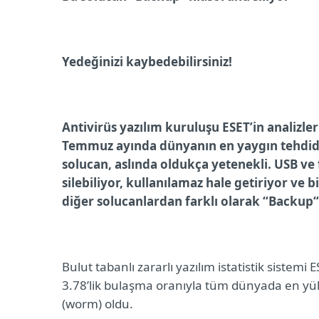
Yedeğinizi kaybedebilirsiniz!
Antivirüs yazılım kuruluşu ESET’in analizle
Temmuz ayında dünyanın en yaygın tehdidi
solucan, aslında oldukça yetenekli. USB ve 
silebiliyor, kullanılamaz hale getiriyor ve 
diğer solucanlardan farklı olarak “Backup“ b
Bulut tabanlı zararlı yazılım istatistik sistem
3.78’lik bulaşma oranıyla
tüm dünyada en yüks
(worm) oldu.