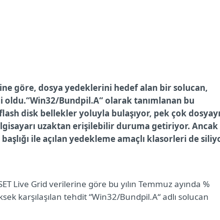
rine göre, dosya yedeklerini hedef alan bir solucan,
 oldu.“Win32/Bundpil.A“ olarak tanımlanan bu
flash disk bellekler yoluyla bulaşıyor, pek çok dosyay
bilgisayarı uzaktan erişilebilir duruma getiriyor. Ancak
aşlığı ile açılan yedekleme amaçlı klasorleri de siliyo
i ESET Live Grid verilerine göre bu yılın Temmuz ayında %
ek karşılaşılan tehdit “Win32/Bundpil.A“ adlı solucan