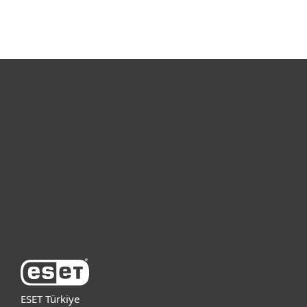
Bireysel
Kurumsal
Destek
ESET Hakkında
ESET Türkiye