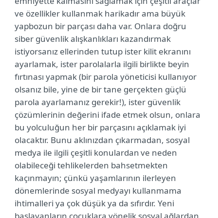
emniyette kalmasını sağlamak için çeşitli araçlar
ve özellikler kullanmak harikadır ama büyük
yapbozun bir parçası daha var. Onlara doğru
siber güvenlik alışkanlıkları kazandırmak
istiyorsanız ellerinden tutup ister kilit ekranını
ayarlamak, ister parolalarla ilgili birlikte beyin
fırtınası yapmak (bir parola yöneticisi kullanıyor
olsanız bile, yine de bir tane gerçekten güçlü
parola ayarlamanız gerekir!), ister güvenlik
çözümlerinin değerini ifade etmek olsun, onlara
bu yolculuğun her bir parçasını açıklamak iyi
olacaktır. Bunu aklınızdan çıkarmadan, sosyal
medya ile ilgili çeşitli konulardan ve neden
olabileceği tehlikelerden bahsetmekten
kaçınmayın; çünkü yaşamlarının ilerleyen
dönemlerinde sosyal medyayı kullanmama
ihtimalleri ya çok düşük ya da sıfırdır. Yeni
başlayanların çocuklara yönelik sosyal ağlardan