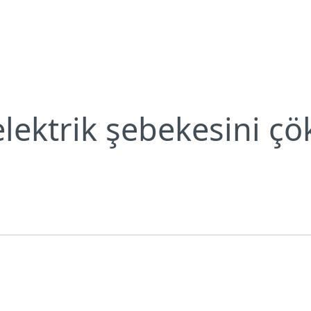
 elektrik şebekesini çökerten siber silah
Neden ESET?
elektrik şebekesini çö