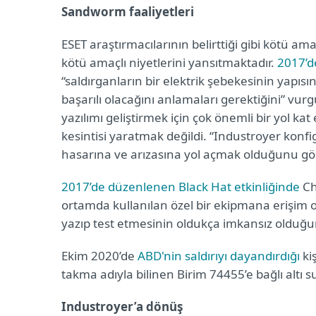
Sandworm faaliyetleri
ESET araştırmacılarının belirttiği gibi kötü amaçlı
kötü amaçlı niyetlerini yansıtmaktadır.
2017’d
“saldırganların bir elektrik şebekesinin yapıs
başarılı olacağını anlamaları gerektiğini” vurgu
yazılımı geliştirmek için çok önemli bir yol kat 
kesintisi yaratmak değildi. “Industroyer konf
hasarına ve arızasına yol açmak olduğunu gö
2017’de düzenlenen Black Hat etkinliğinde
Ch
ortamda kullanılan özel bir ekipmana erişim o
yazıp test etmesinin oldukça imkansız olduğu
Ekim 2020’de
ABD'nin saldırıyı dayandırdığı
ki
takma adıyla bilinen Birim 74455’e bağlı altı s
Industroyer’a dönüş