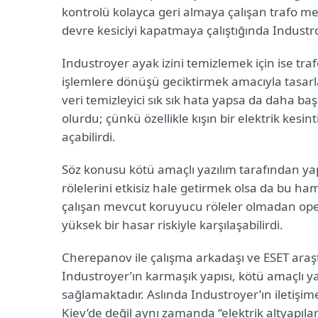
kontrolü kolayca geri almaya çalışan trafo me
devre kesiciyi kapatmaya çalıştığında Industr
Industroyer ayak izini temizlemek için ise tra
işlemlere dönüşü geciktirmek amacıyla tasarlan
veri temizleyici sık sık hata yapsa da daha baş
olurdu; çünkü özellikle kışın bir elektrik kes
açabilirdi.
Söz konusu kötü amaçlı yazılım tarafından ya
rölelerini etkisiz hale getirmek olsa da bu ha
çalışan mevcut koruyucu röleler olmadan oper
yüksek bir hasar riskiyle karşılaşabilirdi.
Cherepanov ile çalışma arkadaşı ve ESET araş
Industroyer’ın karmaşık yapısı, kötü amaçlı 
sağlamaktadır. Aslında Industroyer’ın iletişim
Kiev’de değil aynı zamanda “elektrik altyapılar