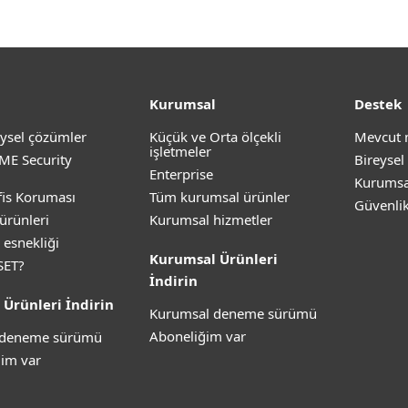
Kurumsal
Destek
ysel çözümler
Küçük ve Orta ölçekli
Mevcut 
işletmeler
ME Security
Bireysel
Enterprise
Kurumsa
is Koruması
Tüm kurumsal ürünler
Güvenli
ürünleri
Kurumsal hizmetler
 esnekliği
Kurumsal Ürünleri
SET?
İndirin
 Ürünleri İndirin
Kurumsal deneme sürümü
Aboneliğim var
z deneme sürümü
im var