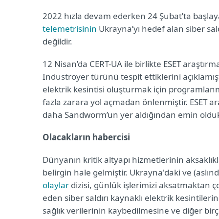
2022 hızla devam ederken 24 Şubat’ta başla
telemetrisinin
Ukrayna’yı hedef alan siber sald
değildir.
12 Nisan’da CERT-UA ile birlikte ESET araştırma
Industroyer türünü tespit ettiklerini açıklamışt
elektrik kesintisi oluşturmak için programlanm
fazla zarara yol açmadan önlenmiştir. ESET ara
daha Sandworm’un yer aldığından emin oldukla
Olacakların habercisi
Dünyanın kritik altyapı hizmetlerinin aksaklıkl
belirgin hale gelmiştir. Ukrayna'daki ve (aslı
olaylar
dizisi, günlük işlerimizi aksatmaktan ç
eden siber saldırı kaynaklı elektrik kesintileri
sağlık verilerinin kaybedilmesine ve diğer bir