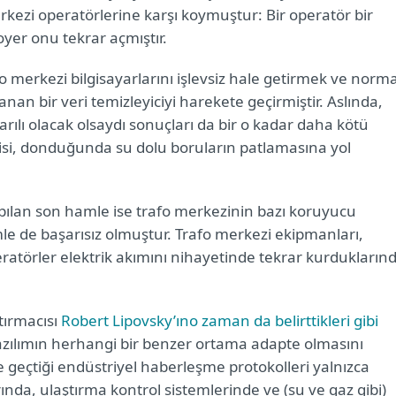
rkezi operatörlerine karşı koymuştur: Bir operatör bir
oyer onu tekrar açmıştır.
fo merkezi bilgisayarlarını işlevsiz hale getirmek ve norma
an bir veri temizleyiciyi harekete geçirmiştir. Aslında,
arılı olacak olsaydı sonuçları da bir o kadar daha kötü
intisi, donduğunda su dolu boruların patlamasına yol
pılan son hamle ise trafo merkezinin bazı koruyucu
mle de başarısız olmuştur. Trafo merkezi ekipmanları,
atörler elektrik akımını nihayetinde tekrar kurdukların
tırmacısı
Robert Lipovsky’ın
o zaman da belirttikleri gibi
yazılımın herhangi bir benzer ortama adapte olmasını
e geçtiği endüstriyel haberleşme protokolleri yalnızca
ında, ulaştırma kontrol sistemlerinde ve (su ve gaz gibi)