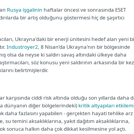
yan
Rusya işgalinin
haftalar öncesi ve sonrasında ESET
ırılarda bir artış olduğunu göstermesi hiç de şaşırtıcı
cıları, Ukrayna'daki bir enerji ünitesini hedef alan yeni bi
ır.
Industroyer2
, 8 Nisan’da Ukrayna'nın bir bölgesinde
ış olsa da neyse ki saldırı savaş altındaki ülkeye daha
ştırmacıları, söz konusu yeni saldırının arkasında bir kez
rını belirtmişlerdir.
ar karşısında ciddi risk altında olduğu son yıllarda daha 
nda dünyanın diğer bölgelerindeki)
kritik altyapıları etkilem
ok daha fazlasını yapabilen - gerçekten hayati tehlike arz
ne, su temini aksaklıklarına, yakıt dağıtım aksaklıklarına,
çok sonuca halkın daha çok dikkat kesilmesine yol açtı.