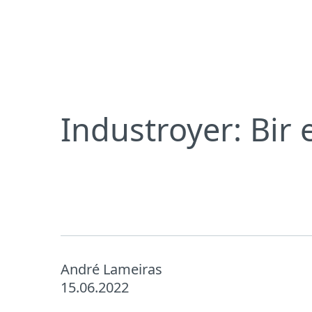
Bireysel
Kurumsal
TR
Digital Security Blog
Industroyer: Bir
Bireysel koruma
İndirin
Industroyer: Bir 
André Lameiras
15.06.2022