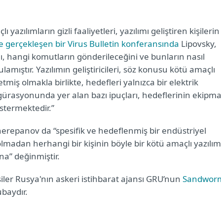
 yazılımların gizli faaliyetleri, yazılımı geliştiren kişilerin
e gerçekleşen bir Virus Bulletin konferansında
Lipovsky,
ını, hangi komutların gönderileceğini ve bunların nasıl
lamıştır. Yazılımın geliştiricileri, söz konusu kötü amaçlı
etmiş olmakla birlikte, hedefleri yalnızca bir elektrik
igürasyonunda yer alan bazı ipuçları, hedeflerinin ekipm
stermektedir.”
erepanov da “spesifik ve hedeflenmiş bir endüstriyel
lmadan herhangi bir kişinin böyle bir kötü amaçlı yazılım
na” değinmiştir.
şiler Rusya'nın askeri istihbarat ajansı GRU’nun
Sandwor
ubaydır.