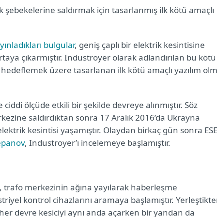
rik şebekelerine saldırmak için tasarlanmış ilk kötü amaçlı
yınladıkları bulgular
, geniş çaplı bir elektrik kesintisine
ortaya çıkarmıştır. Industroyer olarak adlandırılan bu kötü
ini hedeflemek üzere tasarlanan ilk kötü amaçlı yazılım ol
iddi ölçüde etkili bir şekilde devreye alınmıştır. Söz
rkezine saldırdıktan sonra 17 Aralık 2016’da Ukrayna
elektrik kesintisi yaşamıştır. Olaydan birkaç gün sonra ES
epanov
, Industroyer’ı incelemeye başlamıştır.
ez, trafo merkezinin ağına yayılarak haberleşme
striyel kontrol cihazlarını aramaya başlamıştır. Yerleştikt
 her devre kesiciyi aynı anda açarken bir yandan da