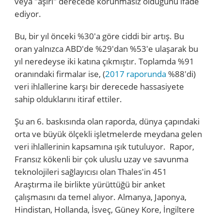
veya "aşırı" derecede korunmasız olduğunu ifade
ediyor.
Bu, bir yıl önceki %30'a göre ciddi bir artış. Bu
oran yalnızca ABD'de %29'dan %53'e ulaşarak bu
yıl neredeyse iki katına çıkmıştır. Toplamda %91
oranındaki firmalar ise, (
2017 raporunda
%88'di)
veri ihlallerine karşı bir derecede hassasiyete
sahip olduklarını itiraf ettiler.
Şu an 6. baskısında olan raporda, dünya çapındaki
orta ve büyük ölçekli işletmelerde meydana gelen
veri ihlallerinin kapsamına ışık tutuluyor. Rapor,
Fransız kökenli bir çok uluslu uzay ve savunma
teknolojileri sağlayıcısı olan Thales'in 451
Araştırma ile birlikte yürüttüğü bir anket
çalışmasını da temel alıyor. Almanya, Japonya,
Hindistan, Hollanda, İsveç, Güney Kore, İngiltere