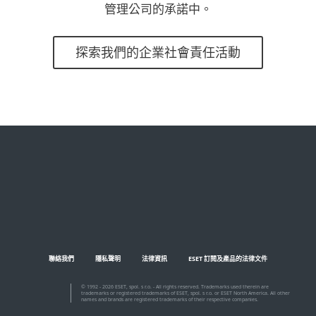
管理公司的承諾中。
探索我們的企業社會責任活動
聯絡我們
隱私聲明
法律資訊
ESET 訂閱及產品的法律文件
© 1992 - 2026 ESET, spol. s r.o. - All rights reserved. Trademarks used therein are
trademarks or registered trademarks of ESET, spol. s r.o. or ESET North America. All other
names and brands are registered trademarks of their respective companies.