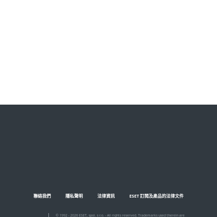
ESET 是否能防禦各類惡意軟體
（如勒索軟體）？
如何設定 ESET VPN？
最低系統要求是什麼？
聯絡我們
隱私聲明
法律資訊
ESET 訂閱及產品的法律文件
© 1992 - 2026 ESET, spol. s r.o. - All rights reserved. Trademarks used therein are