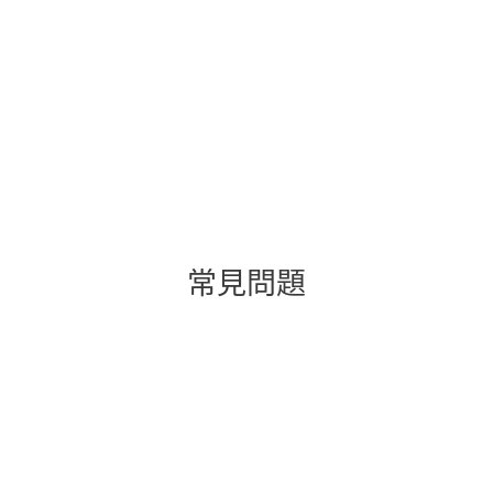
RF
Renate F., Germany
「您甚至不會察覺到病毒防護功能已經啟動，卻
能得到可靠的保護。」
常見問題
如何下載/安裝購買的 ESET？
購買前可以試用 ESET 嗎？