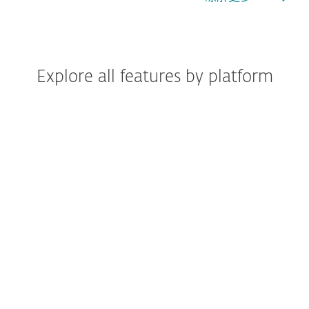
Explore all features by platform
Windows
Windows ARM
MacOS
Android
iOS