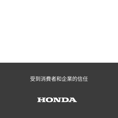
免費下載
30 天試用所有功能，無承諾
了解更多
受到消費者和企業的信任