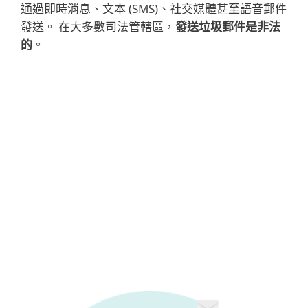
通過即時消息、文本 (SMS)、社交媒體甚至語音郵件
發送。 在大多數司法管轄區，
發送垃圾郵件是非法
的
。
這個詞的由來
英國喜劇電視節目巨蟒
的任何粉絲都可能已經
知道這個詞的來源。 在該節目 1970 年的“
垃圾
郵件”草圖中
，兩名客人正在一家油膩的勺子咖
啡館點餐，並註意到菜單上幾乎每道菜都含有
垃圾郵件®——一種罐頭肉。 儘管其中一個不
想在她的飯菜中加入垃圾郵件，但很快就會發
現這種成分幾乎是不可能避免的——就像不請
自來的電子郵件一樣。