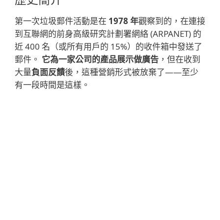
歷史簡介
第一次垃圾郵件活動是在
1978 年
觀察到的，在連接
到互聯網的前身高級研究計劃署網絡 (ARPANET) 的
近 400 名（或所有用戶的 15%）的收件箱中發送了
郵件。
它為一家公司的產品展示做廣告
，但在收到
大量
負面反饋
後，這種營銷形式被放棄了——至少
有一段時間是這樣。
閱讀更多
隨著互聯網發展到全球範圍，垃圾郵件也是如
此。 在 2000 年之後的幾年裡，其數量呈爆炸
式增長，在 2008 年左右達到峰值，當時全球
垃圾郵件
佔所有電子郵件流量的 90% 以上
。
此外，它不僅傳播未經請求的廣告，還傳播網
絡釣魚鏈接和其他
欺詐內容
，以及危險的
惡意
軟件系列
，使其成為迫切需要解決的嚴重安全