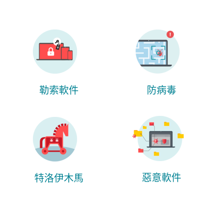
勒索軟件
防病毒
惡意軟件
特洛伊木馬