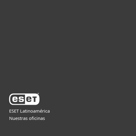
Hogar
Empresas
Partners
Soporte
Acerca de ESET
ESET Latinoamérica
Nuestras oficinas