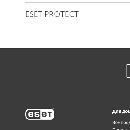
ESET PROTECT
Для до
Все про
Продукт