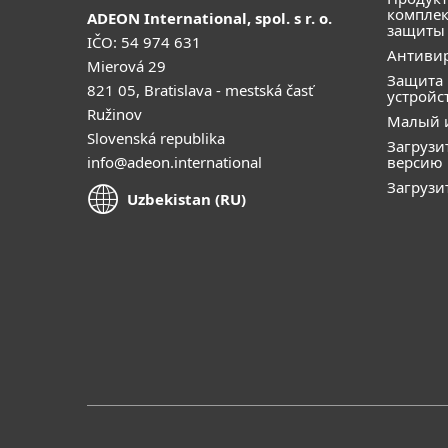
компле
ADEON International, spol. s r. o.
защиты
IČO: 54 974 631
Антивир
Mierová 29
Защита
821 05, Bratislava - mestská časť
устройс
Ružinov
Малый 
Slovenská republika
Загрузи
info@adeon.international
версию
Загрузи
Uzbekistan (RU)