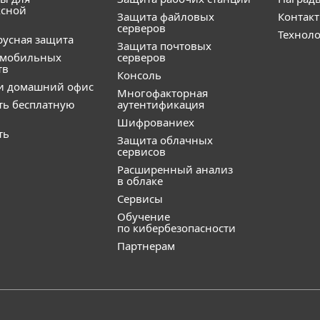
ксной
Защита файловых
Контак
серверов
Технол
усная защита
Защита почтовых
 мобильных
серверов
тв
Консоль
и домашний офис
Многофакторная
ть бесплатную
аутентификация
Шифрованиех
ть
Защита облачных
сервисов
Расширенный анализ
в облаке
Сервисы
Обучение
по кибербезопасности
Партнерам