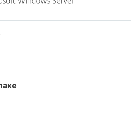
rosoft Windows Server
x
лаке