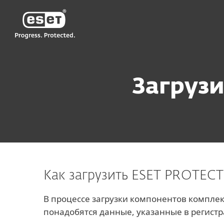
ESET
UZ-RU
Для бизнеса
ESET PROTECT Advance
Загруз
Как загрузить ESET PROTECT
В процессе загрузки компонентов компле
понадобятся данные, указанные в регист