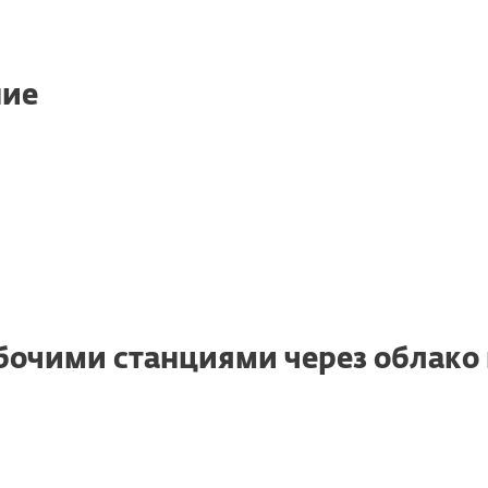
ние
бочими станциями через облако