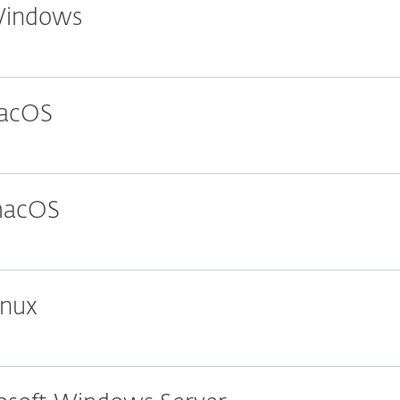
 Windows
macOS
 macOS
inux