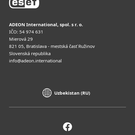
ADEON International, spol. s r. o.
IČO: 54 974 631
Mierová 29
821 05, Bratislava - mestská časť Ružinov
Slovenská republika
info@adeon.international
Uzbekistan (RU)