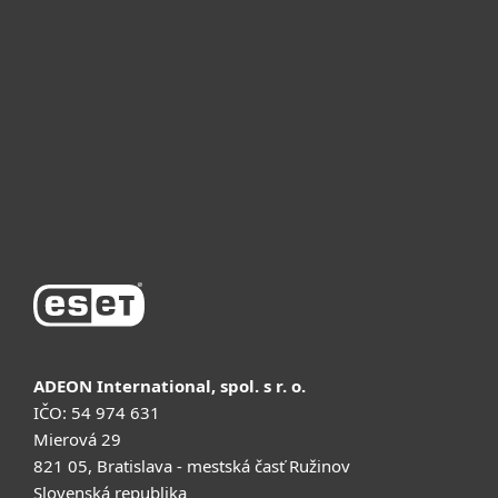
Для бизнеса
Почему ESET
Поддержка
Купить
ADEON International, spol. s r. o.
IČO: 54 974 631
Mierová 29
821 05, Bratislava - mestská časť Ružinov
Slovenská republika