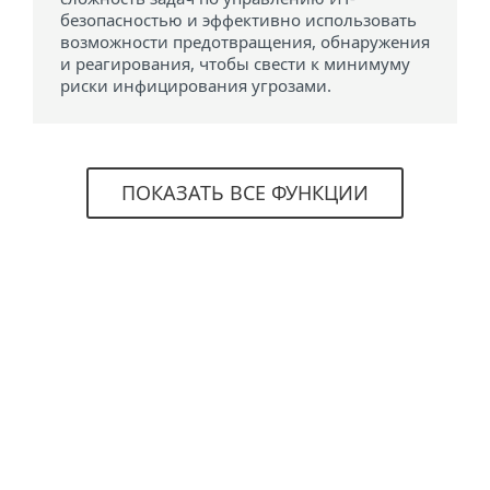
безопасностью и эффективно использовать
возможности предотвращения, обнаружения
и реагирования, чтобы свести к минимуму
риски инфицирования угрозами.
ПОКАЗАТЬ ВСЕ ФУНКЦИИ
Системные требования
ESET Vulnerability & Patch
Management доступен в составе
в следующих решений:
ESET PROTECT Complete
ESET PROTECT Elite