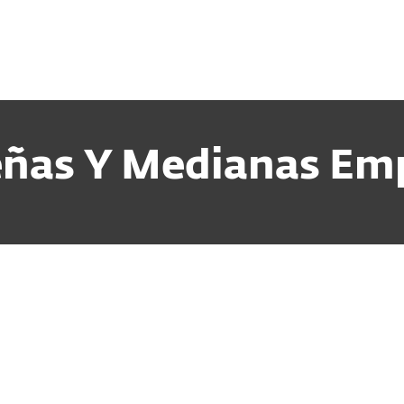
esas
Para Partners
scargar
¿Por qué ESET?
ñas Y Medianas Em
erseguridad para pymes: guía práctica para
teger tu negocio
07/2026
 es la ciberseguridad para pymes? ¿Cuáles son las