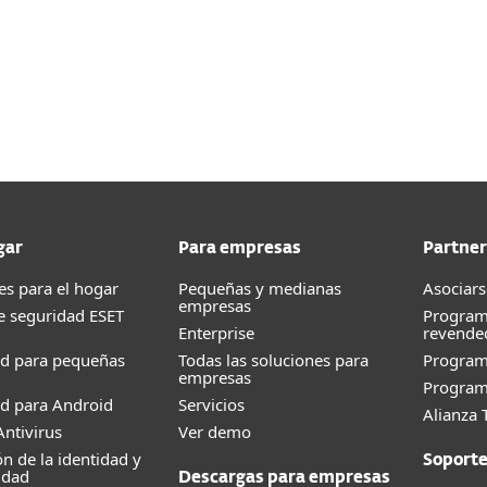
gar
Para empresas
Partner
es para el hogar
Pequeñas y medianas
Asociars
empresas
e seguridad ESET
Program
Enterprise
revende
ad para pequeñas
Todas las soluciones para
Progra
empresas
Program
d para Android
Servicios
Alianza 
ntivirus
Ver demo
ón de la identidad y
Soport
idad
Descargas para empresas