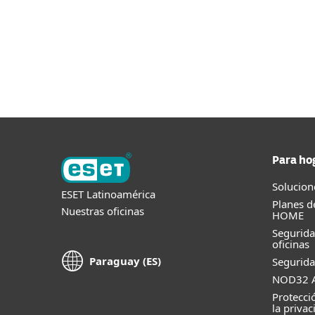
Para ho
Solucion
ESET Latinoamérica
Planes d
Nuestras oficinas
HOME
Segurid
oficinas
Paraguay (ES)
Segurida
NOD32 A
Protecci
la privac