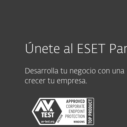
Para el Hogar
Para Empre
AR
Programa Revendedores ESET: Únete aho
Partners
Únete al ESET Pa
Desarrolla tu negocio con una
crecer tu empresa.