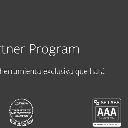
sas
Para Partners
ra
ESET Partner Program
rtner Program
 herramienta exclusiva que hará