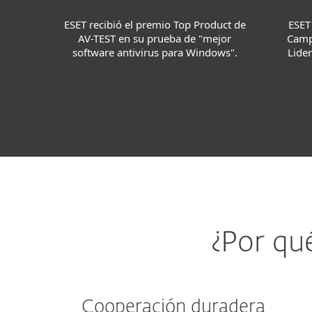
ESET
ESET recibió el premio Top Product de
Camp
AV-TEST en su prueba de "mejor
Lide
software antivirus para Windows".
¿Por qu
Cooperación duradera