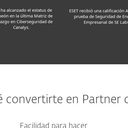
 ha alcanzado el estatus de
ESET recibió una calificación 
eón en la última Matriz de
prueba de Seguridad de En
razgo en Ciberseguridad de
Empresarial de SE Lab
Canalys.
é convertirte en Partner 
Facilidad para hacer