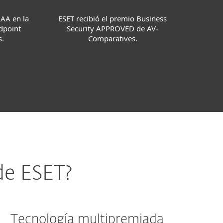
ESET recibió el premio Business
AAA en la
Security APPROVED de AV-
dpoint
Comparatives.
s.
de ESET?
Tecnología multipremiada