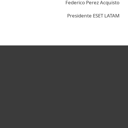
Federico Perez Acquisto
Presidente ESET LATAM
Hogar
Empresas
Partners
Soporte
Acerca de ESET