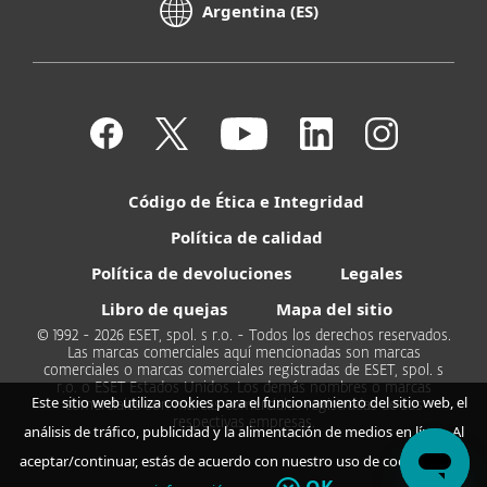
Argentina (ES)
Código de Ética e Integridad
Política de calidad
Política de devoluciones
Legales
Libro de quejas
Mapa del sitio
© 1992 - 2026 ESET, spol. s r.o. - Todos los derechos reservados.
Las marcas comerciales aquí mencionadas son marcas
comerciales o marcas comerciales registradas de ESET, spol. s
r.o. o ESET Estados Unidos. Los demás nombres o marcas
Este sitio web utiliza cookies para el funcionamiento del sitio web, el
comerciales son marcas comerciales registradas de sus
respectivas empresas.
análisis de tráfico, publicidad y la alimentación de medios en línea. Al
aceptar/continuar, estás de acuerdo con nuestro uso de cookies.
Más