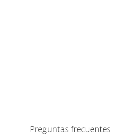
"Excelente escáner que funciona de forma
discreta y ahorra recursos. Interfaz de
usuario y funcionamiento intuitivos."
Protección fiable
RF
Renate F., Alemania
"Estará protegido de forma fiable sin ni
siquiera darse cuenta de que la protección
antivirus está activa."
Preguntas frecuentes