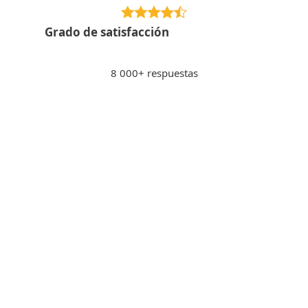
Grado de satisfacción
8 000+ respuestas
Pagar por Internet
PS
Peter S., Eslovaquia
"Sensación de seguridad al pagar a través de
la banca por Internet, los sitios
potencialmente inseguros se bloquean."
Intuitivo
WS
Wilhelm S., Suiza