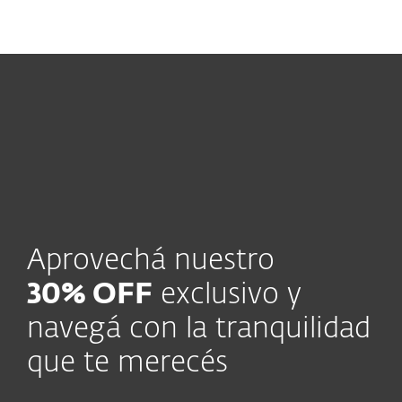
MENU
¡CUIDATE DE LOS SCAMS 24/7!
PROTEGE TU
INFORMACIÓN Y TUS EQUIPOS CON UN
30%
OFF.
APROVECHAR
.
Aprovechá nuestro
30% OFF
exclusivo y
navegá con la tranquilidad
que te merecés