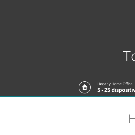
¡CUIDATE DE LOS SCA
Para el Hogar
Para Empr
Protección para el Hogar
De
T
Hogar y Home Office
5 - 25 dispositi
H