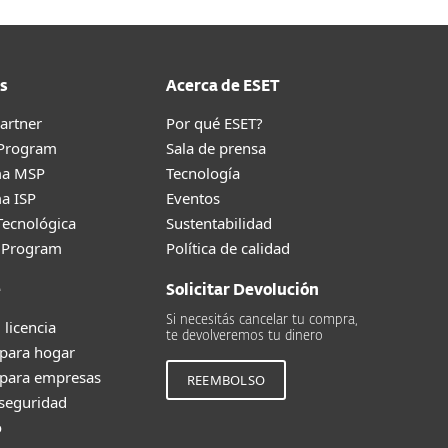
s
Acerca de ESET
artner
Por qué ESET?
 Program
Sala de prensa
ma MSP
Tecnología
a ISP
Eventos
Tecnológica
Sustentabilidad
g Program
Política de calidad
e
Solicitar Devolución
Si necesitás cancelar tu compra,
 licencia
te devolveremos tu dinero
 para hogar
 para empresas
REEMBOLSO
 seguridad
o