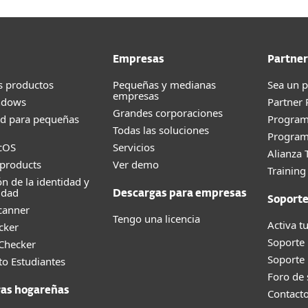
Empresas
Partner
s productos
Pequeñas y medianas
Sea un p
empresas
ndows
Partner
Grandes corporaciones
ad para pequeñas
Progra
Todas las soluciones
Program
cOS
Servicios
Alianza 
products
Ver demo
Trainin
ón de la identidad y
idad
Descargas para empresas
Soport
canner
Tengo una licencia
Activa tu
cker
Soporte
 Checker
Soporte
o Estudiantes
Foro de
as hogareñas
Contact