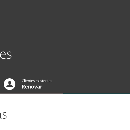
0% OFF.
Acerca de
APROVECHAR
Blog
.
Tienda
Argentina
Cliente existente
es
Clientes existentes
Renovar
as