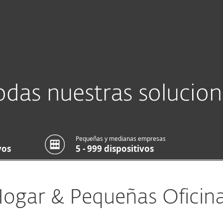
MS 24/7!
PROTEGE TU INFORMACIÓN Y TUS EQUIPOS CON UN
3
esas
Para Partners
scargar
¿Por qué ESET?
odas nuestras solucion
Pequeñas y medianas empresas
vos
5 - 999 dispositivos
ogar & Pequeñas Oficin