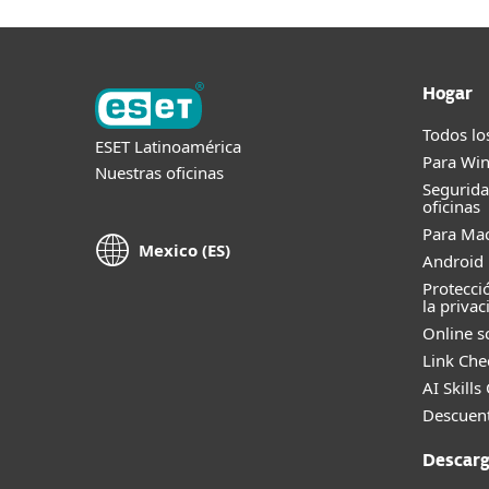
Hogar
Todos lo
ESET Latinoamérica
Para Wi
Nuestras oficinas
Segurid
oficinas
Para Ma
Mexico (ES)
Android 
Protecci
la privac
Online s
Link Che
AI Skills
Descuent
Descarg