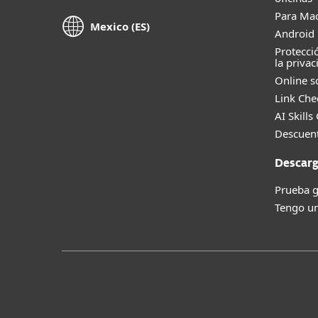
Para Ma
Mexico (ES)
Android 
Protecci
la privac
Online s
Link Che
AI Skills
Descuent
Descarg
Prueba g
Tengo un