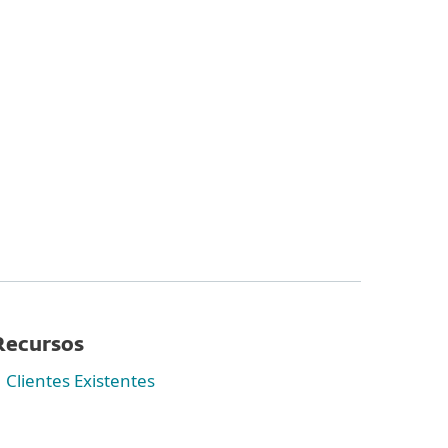
Acerca de
Blog
Tienda
Argentina
Cliente existente
Recursos
Clientes Existentes