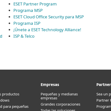
ESET Partner Program
Programa MSP
ESET Cloud Office Security para MSP
Programa ISP
¡Únete a ESET Technology Alliance!
ad
ISP & Telco
Empresas
Partner
s productos
Pequeñas y medianas
Sea un p
empresas
ndows
Partner
Grandes corporaciones
ad para pequeñas
Progra
Todas las soluciones