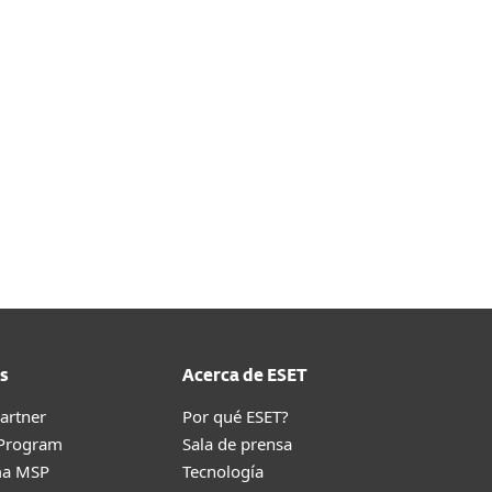
s
Acerca de ESET
artner
Por qué ESET?
 Program
Sala de prensa
ma MSP
Tecnología