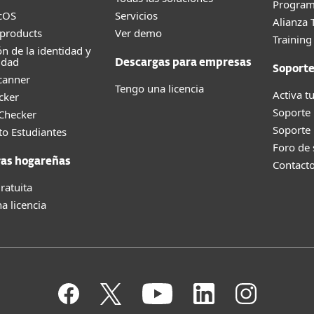
Program
cOS
Servicios
Alianza 
products
Ver demo
Trainin
ón de la identidad y
idad
Descargas para empresas
Soport
canner
Tengo una licencia
Activa tu
cker
Soporte
 Checker
Soporte
o Estudiantes
Foro de
as hogareñas
Contact
ratuita
a licencia