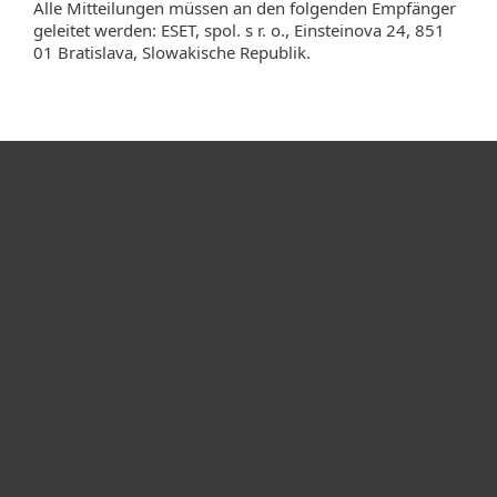
Alle Mitteilungen müssen an den folgenden Empfänger
geleitet werden: ESET, spol. s r. o., Einsteinova 24, 851
01 Bratislava, Slowakische Republik.
Heimanwender
Unternehmen
ESET Partner
Support
Über ESET