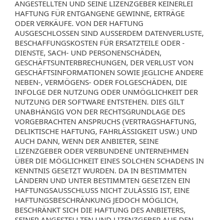
ANGESTELLTEN UND SEINE LIZENZGEBER KEINERLEI
HAFTUNG FÜR ENTGANGENE GEWINNE, ERTRÄGE
ODER VERKÄUFE. VON DER HAFTUNG
AUSGESCHLOSSEN SIND AUSSERDEM DATENVERLUSTE,
BESCHAFFUNGSKOSTEN FÜR ERSATZTEILE ODER -
DIENSTE, SACH- UND PERSONENSCHÄDEN,
GESCHÄFTSUNTERBRECHUNGEN, DER VERLUST VON
GESCHÄFTSINFORMATIONEN SOWIE JEGLICHE ANDERE
NEBEN-, VERMÖGENS- ODER FOLGESCHÄDEN, DIE
INFOLGE DER NUTZUNG ODER UNMÖGLICHKEIT DER
NUTZUNG DER SOFTWARE ENTSTEHEN. DIES GILT
UNABHÄNGIG VON DER RECHTSGRUNDLAGE DES
VORGEBRACHTEN ANSPRUCHS (VERTRAGSHAFTUNG,
DELIKTISCHE HAFTUNG, FAHRLÄSSIGKEIT USW.) UND
AUCH DANN, WENN DER ANBIETER, SEINE
LIZENZGEBER ODER VERBUNDENE UNTERNEHMEN
ÜBER DIE MÖGLICHKEIT EINES SOLCHEN SCHADENS IN
KENNTNIS GESETZT WURDEN. DA IN BESTIMMTEN
LÄNDERN UND UNTER BESTIMMTEN GESETZEN EIN
HAFTUNGSAUSSCHLUSS NICHT ZULÄSSIG IST, EINE
HAFTUNGSBESCHRÄNKUNG JEDOCH MÖGLICH,
BESCHRÄNKT SICH DIE HAFTUNG DES ANBIETERS,
SEINER ANGESTELLTEN UND LIZENZGEBER AUF DEN