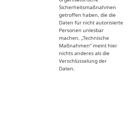
Sicherheitsmaßnahmen
getroffen haben, die die
Daten für nicht autorisierte
Personen unlesbar
machen. „Technische
Maßnahmen“ meint hier
nichts anderes als die
Verschlüsselung der
Daten.
Mögliche Strafen im Rahmen der
DSGVO
Wird ein meldepflichtiger Vorfall der
zuständigen Behörde nicht gemeldet, kann
die Strafe bis zu 10 Millionen Euro, oder –