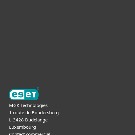
Pour Particuliers
Pour Entreprises
Partnership
Support
A propos d'ESET
MGK Technologies
1 route de Boudersberg
L-3428 Dudelange
Luxembourg
Contact commercial