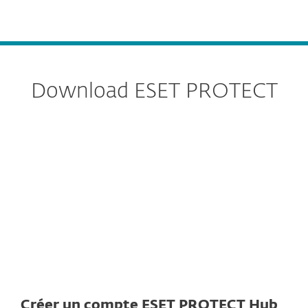
MENU
Download ESET PROTECT
All-in-one installer
Virtual appliances
Standalone installers
Créer un compte ESET PROTECT Hub