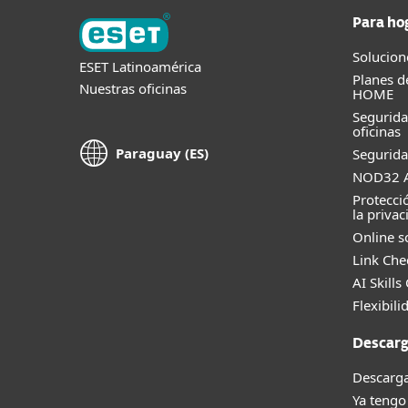
Para ho
Solucion
ESET Latinoamérica
Planes d
Nuestras oficinas
HOME
Segurid
oficinas
Paraguay (ES)
Segurida
NOD32 A
Protecci
la privac
Online s
Link Che
AI Skills
Flexibili
Descarg
Descarga
Ya tengo