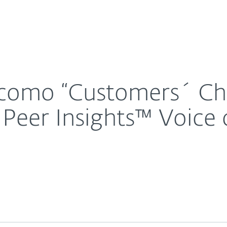
esas
Para Partners
informe Gartner® Peer Insights™ Voice of the Custo
Servicios
¿Por qué ESET?
como “Customers´ Cho
 Peer Insights™ Voice