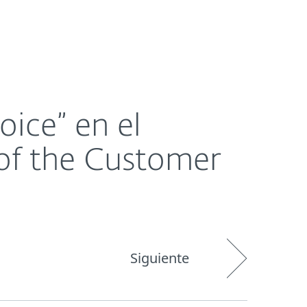
Acerca de
Blog
Tienda
Bolivia
mer 2023
Ventas corporativas
Cliente existente
ice” en el
 of the Customer
Siguiente