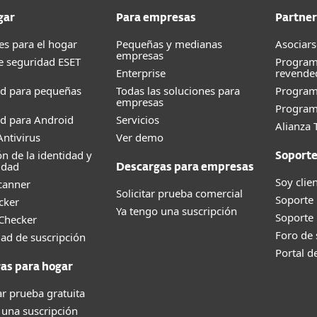
gar
Para empresas
Partner
es para el hogar
Pequeñas y medianas
Asociars
empresas
e seguridad ESET
Program
Enterprise
revende
ad para pequeñas
Todas las soluciones para
Progra
empresas
Program
d para Android
Servicios
Alianza 
ntivirus
Ver demo
ón de la identidad y
Soport
idad
Descargas para empresas
Soy clie
canner
Solicitar prueba comercial
Soporte
cker
Ya tengo una suscripción
Soporte
 Checker
Foro de
dad de suscripción
Portal d
as para hogar
r prueba gratuita
 una suscripción