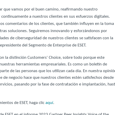
ar que vamos por el buen camino, reafirmando nuestro
continuamente a nuestros clientes en sus esfuerzos digitales.
s comentarios de los clientes, que también influyen en la toma
estras soluciones. Seguiremos innovando y esforzándonos por
dades de ciberseguridad de nuestros clientes se satisfacen con la
cepresidente del Segmento de Enterprise de ESET.
n la distinción Customers' Choice, sobre todo porque este
nuestras herramientas empresariales. Es como un boletín de
parte de las personas que los utilizan cada día. En nuestra opinió
de negocio hace que nuestros clientes estén satisfechos desde 
icios, pasando por la fase de contratación e implantación, has
ientos de ESET, haga clic
aquí
.
e ESET en el informe 2023 Gartner Peer Insights Voice of the