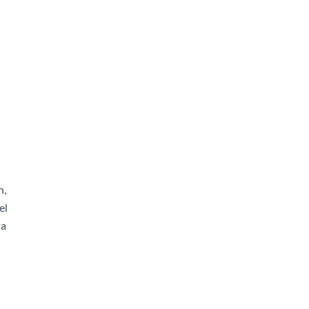
n,
el
ta