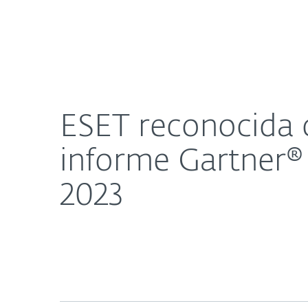
Para el Hogar
Para Empr
ESET reconocida como “Customers´ Choice” en el 
Plataforma
Soluciones
ESET reconocida 
informe Gartner®
2023