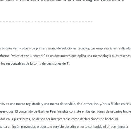
---------------------------------------------------------------
oraciones verificadas y de primera mano de soluciones tecnológicas empresariales realizada
El informe "Voice of the Customer" es un documento que aplica una metodología a las reseñas
 los responsables de la toma de decisiones de TI.
 es una marca registrada y una marca de servicio, de Gartner, Inc. y/o sus filiales en EE
servados. El contenido de Gartner Peer Insights consiste en las opiniones de usuarios final
tados en la plataforma, no deben ser interpretadas como declaraciones de hecho, ni
palda a ningún proveedor, producto o servicio descrito en este contenido ni ofrece ninguna