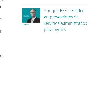
es
as
Por qué ESET es líder
en proveedores de
s
servicios administrados
para pymes
T
ian