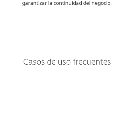
garantizar la continuidad del negocio.
Casos de uso frecuentes
¿Te preocupa el
Ransomware?
El ransomware tiende a ingresar a los
buzones de correo a través de usuarios
desprevenidos.