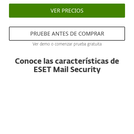
VER PRECIOS
PRUEBE ANTES DE COMPRAR
Ver demo o comenzar prueba gratuita
Conoce las características de
ESET Mail Security
Anti-spam
Con un motor reconocido y con
rendimiento mejorado, este componente
esencial filtra todos los correos