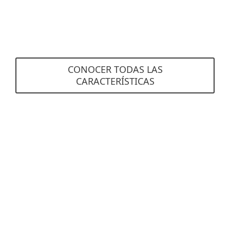
correos electrónicos no deseados que se
pusieron en cuarentena.
CONOCER TODAS LAS
CARACTERÍSTICAS
Requisitos del sistema
Servidores de correo compatibles
Exchange
Ver especificaciones detalladas aquí