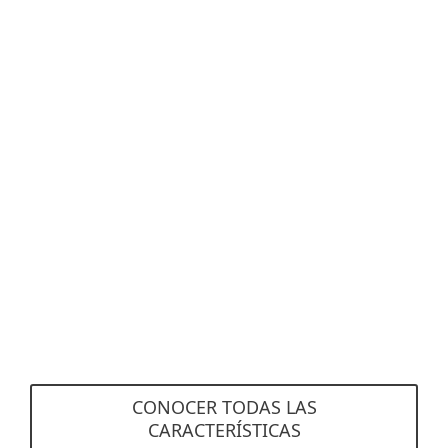
con una cuenta de ESET PROTECT Hub.
Consola en la nube multicliente
NUEVO
Como MSP, puede administrar múltiples
empresas o sitios desde una única consola
basada en la nube y configurar tus políticas de
seguridad personalizadas.
Esta funcionalidad está disponible únicamente
con una cuenta de ESET PROTECT Hub.
CONOCER TODAS LAS
CARACTERÍSTICAS