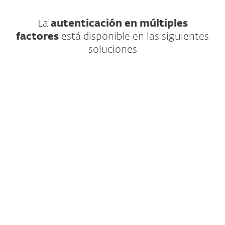
La
autenticación en múltiples
factores
está disponible en las siguientes
soluciones
Seguridad IT avanzada para las
grandes empresas
Precio disponible bajo solicitud
Déjanos tus detalles de contacto para
recibir una oferta adaptada a las
necesidades de tu empresa.