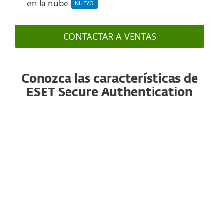
en la nube
NUEVO
CONTACTAR A VENTAS
Conozca las características de
ESET Secure Authentication
Autenticación por notificación
Una autenticación con un solo toque, sin
necesidad de volver a escribir la contraseña de
un solo uso. Funciona con smartphones iOS y
Android.