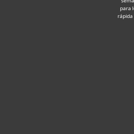
seman
para 
rápida
Expertos de renombre mundial
a tu lado