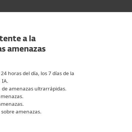
ente a la
las amenazas
24 horas del día, los 7 días de la
 IA.
 de amenazas ultrarrápidas.
 amenazas.
 amenazas.
ca sobre amenazas.