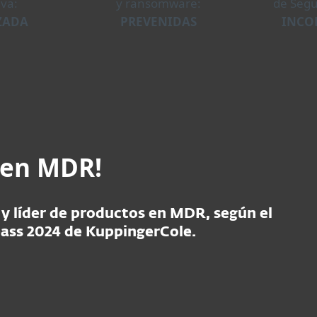
iva:
y ransomware:
de Segu
ZADA
PREVENIDAS
INCO
 en MDR!
 y líder de productos en MDR, según el
ass 2024 de KuppingerCole.