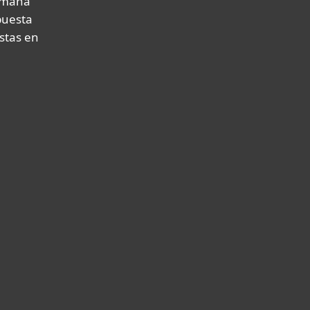
humana
puesta
stas en
Cumplir con los requisitos
normativos y de compliance