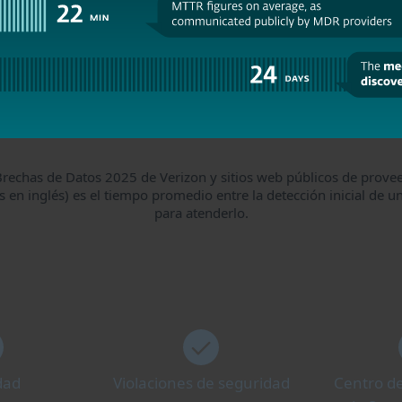
Brechas de Datos 2025 de Verizon y sitios web públicos de prove
 en inglés) es el tiempo promedio entre la detección inicial de u
para atenderlo.
idad
Violaciones de seguridad
Centro d