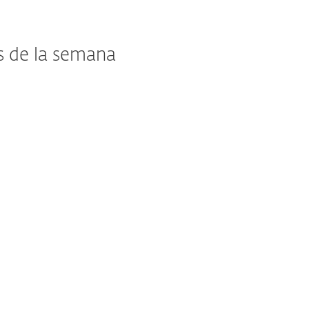
as de la semana
Ideal para organizaciones de nivel
empresarial