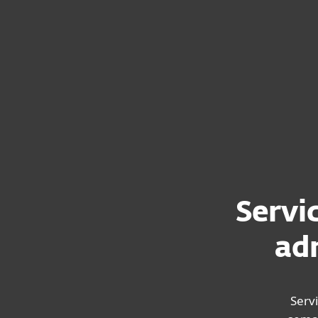
Para el Hogar
Para Empr
Servicio MDR para una detección inigualable
Plataforma
Soluciones
Servi
ad
Servi