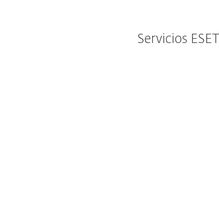
Servicios ESET
Monitoreo, clasificación y respuesta
continuos ante amenazas