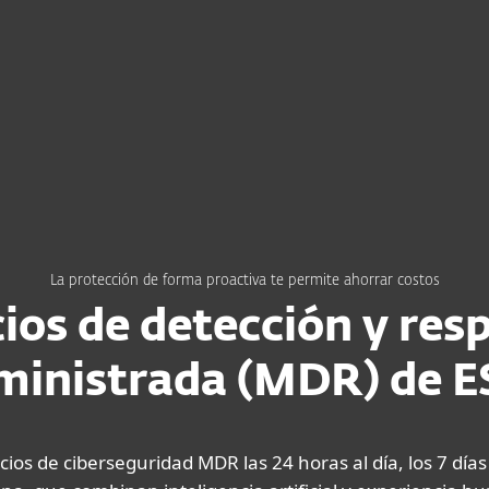
esas
Para Partners
Servicios
¿Por qué ESET?
La protección de forma proactiva te permite ahorrar costos
cios de detección y res
ministrada (MDR) de E
cios de ciberseguridad MDR las 24 horas al día, los 7 días