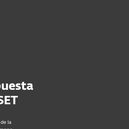
Acerca de
Blog
Tienda
Bolivia
Ventas corporativas
Cliente existente
puesta
SET
 de la