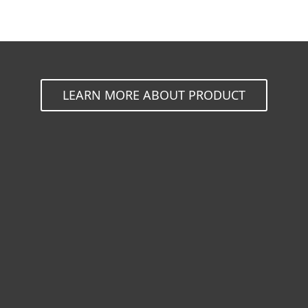
MENU
LEARN MORE ABOUT PRODUCT
Hogar
Empresas
Partners
Soporte