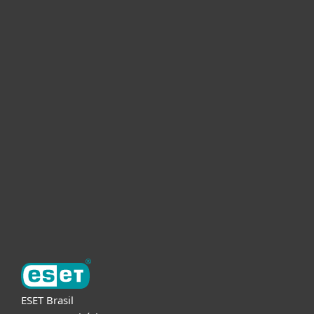
Usuários Domésticos
Empresas
Parceiros
Suporte
Sobre a ESET
ESET Brasil