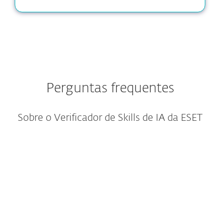
Perguntas frequentes
Sobre o Verificador de Skills de IA da ESET
O que é o Verificador de Skills
de IA da ESET?
Quais repositórios de skills de
IA ele suporta?
O que significa um veredito de