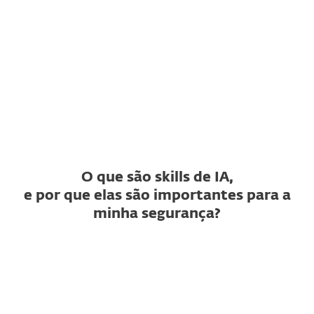
“Skill não segura”?
O que significa um veredito de
“Skill suspeita”?
O Verificador de Skills de IA da
ESET é gratuito?
O que são skills de IA,
e por que elas são importantes para a
minha segurança?
O que é uma skill de IA?
Como uma skill pode ser
maliciosa?