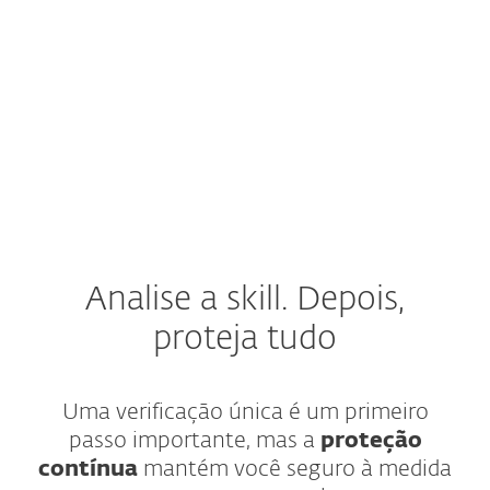
Por que a verificação estática
não é suficiente?
O que fazer se uma skill já foi
instalada?
Analise a skill. Depois,
proteja tudo
Uma verificação única é um primeiro
passo importante, mas a
proteção
contínua
mantém você seguro à medida