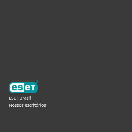
Usuários Domésticos
Empresas
Parceiros
Suporte
Sobre a ESET
ESET Brasil
Nossos escritórios