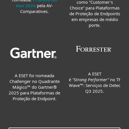
como “Customer’s
Ano 2024
pela AV-
Choice” para Plataformas
Comparatives.
de Proteção de Endpoints
em empresas de médio
porte.
A ESET
A ESET foi nomeada
é
“Strong Performer”
no The Fo
Challenger no Quadrante
Wave™: Serviços de Detecção 
Mágico™ do Gartner®
Q3 2025.
2025 para Plataformas de
Proteção de Endpoint.