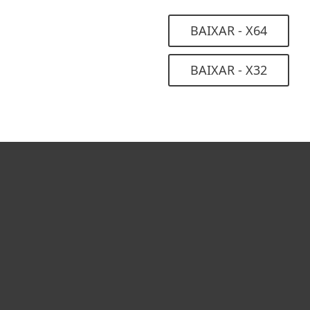
BAIXAR - X64
BAIXAR - X32
Usuários Domésticos
Empresas
Parceiros
Suporte