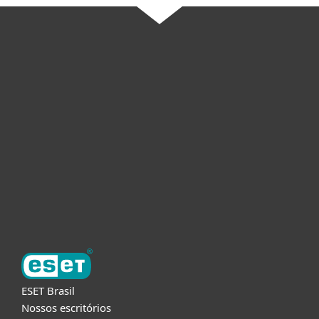
Usuários Domésticos
Empresas
Parceiros
Suporte
Sobre a ESET
ESET Brasil
Nossos escritórios