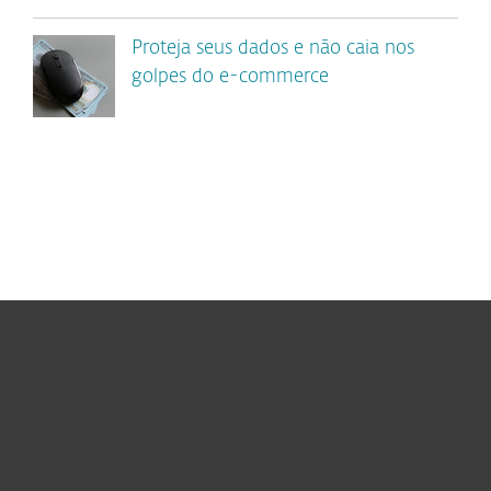
Proteja seus dados e não caia nos
golpes do e-commerce
Usuários Domésticos
Empresas
Parceiros