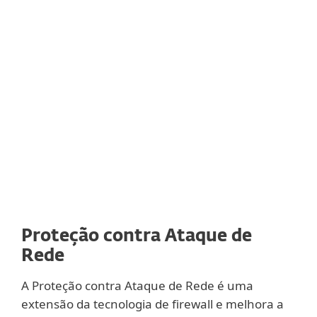
possível de proteção contra ransomware
em conjunto com outras tecnologias ESET,
incluindo o Sistema de Proteção contra
Malware em Nuvem, Proteção contra
Ataques de Rede e Detecções de DNA.
Proteção contra Ataque de
Rede
A Proteção contra Ataque de Rede é uma
extensão da tecnologia de firewall e melhora a