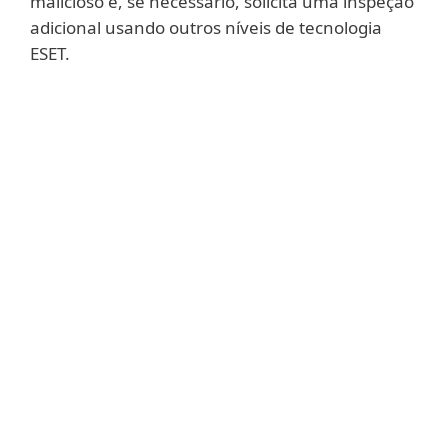
malicioso e, se necessário, solicita uma inspeção
adicional usando outros níveis de tecnologia
ESET.
Mostrar mais
A Inspeção Comportamental Profunda é
um dos módulos integrados no HIPS que
permite um monitoramento mais profundo
e granular de processos desconhecidos e
suspeitos. Ela foi introduzida em 2019 e
representa um antídoto eficaz para as
técnicas de evasão usadas pelos agentes
de ameaças na natureza.