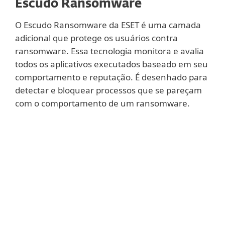
Escudo Ransomware
O Escudo Ransomware da ESET é uma camada
adicional que protege os usuários contra
ransomware. Essa tecnologia monitora e avalia
todos os aplicativos executados baseado em seu
comportamento e reputação. É desenhado para
detectar e bloquear processos que se pareçam
com o comportamento de um ransomware.
Mostrar mais
Esta tecnologia é ativada por padrão.
Quando uma ação suspeita aciona o
Escudo Ransomware ESET, o usuário é
perguntado se deve ou não bloquear a
atividade. Esta funcionalidade foi
regulada para fornecer o mais alto nível