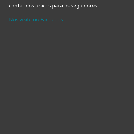
conteúdos únicos para os seguidores!
Nos visite no Facebook
Usuários Domésticos
Empresas
Parceiros
Suporte
Sobre a ESET