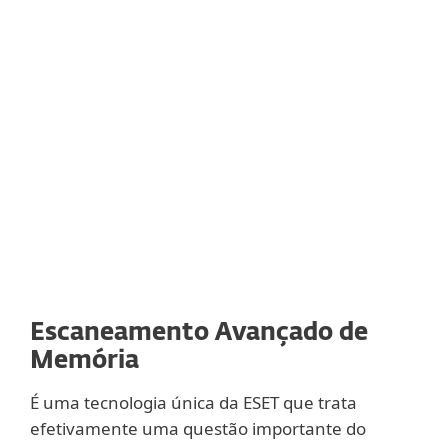
Utilizamos a tradução binária para manter
o Sandbox em um produto leve e evitar a
desaceleração da máquina.
Implementamos esta tecnologia nas
nossas soluções em 1995 e temos
trabalhado em sua melhoria desde então.
Escaneamento Avançado de
Memória
É uma tecnologia única da ESET que trata
efetivamente uma questão importante do