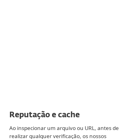
detecções automáticas se características
maliciosas forem confirmadas. Os clientes
da ESET ficam sabendo dessas detecções
automatizadas através do ESET LiveGrid®
Reputation System, sem a necessidade de
esperar pela próxima atualização da
ferramenta de detecção.
Reputação e cache
Ao inspecionar um arquivo ou URL, antes de
realizar qualquer verificação, os nossos