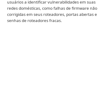
usuários a identificar vulnerabilidades em suas
redes domésticas, como falhas de firmware não
corrigidas em seus roteadores, portas abertas e
senhas de roteadores fracas.
Mostrar mais
O Connected Home
oferece aos usuários
uma visão de "sonda" fácil de usar de
dispositivos conectados, mostrando
impressoras, roteadores, dispositivos
móveis, consoles de jogos, dispositivos IoT e
outros dispositivos conectados a suas redes
Wi-Fi. A visão geral fornecida inclui o
endereço IP, o endereço MAC, o nome, o
modelo e o fornecedor de cada dispositivo