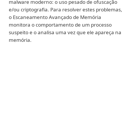
malware moderno: o uso pesado de ofuscação
e/ou criptografia. Para resolver estes problemas,
o Escaneamento Avançado de Memória
monitora o comportamento de um processo
suspeito e o analisa uma vez que ele apareça na
memória.
Mostrar mais
Toda vez que um processo faz uma
chamada de sistema a partir de uma nova
página executável, o Escaneamento
Avançado de Memória realiza uma análise
de código comportamental usando as
Detecções de DNA da ESET. Graças à
implementação do cache inteligente, o
Escaneamento Avançado de Memória não
causa nenhuma deterioração perceptível