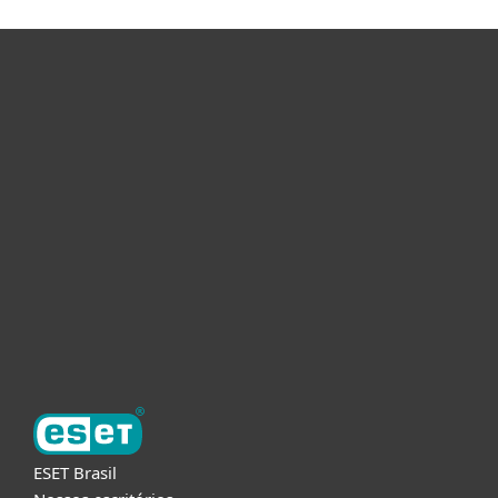
Usuários Domésticos
Empresas
Parceiros
Suporte
Sobre a ESET
ESET Brasil