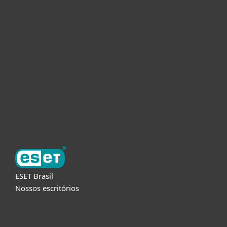
Usuários Domésticos
Empresas
Parceiros
Suporte
Sobre a ESET
ESET Brasil
Nossos escritórios