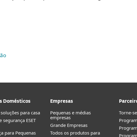
ção
s Domésticos
Empresas
Parceir
 soluções para casa
Pequenas e médias
Torne-se
empresas
e segurança ESET
Program
Grande Empresas
Progra
ça para Pequenas
Todos os produtos para
Program