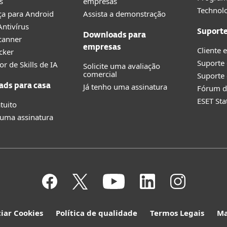
s
empresas
Technolo
a para Android
Assista a demonstração
ntivírus
Suport
Downloads para
canner
empresas
Cliente 
cker
Suporte
or de Skills de IA
Solicite uma avaliação
comercial
Suporte 
Já tenho uma assinatura
ds para casa
Fórum d
ESET Sta
tuito
 uma assinatura
iar Cookies
Política de qualidade
Termos Legais
Ma