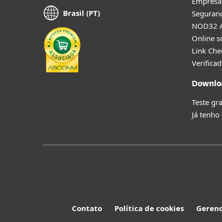
Empresa
Brasil (PT)
Seguranç
NOD32 A
Online s
Link Che
Verificad
Downloa
Teste gra
Já tenho
Contato
Política de cookies
Gerenc