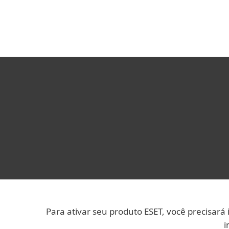
Para Casa
Para Empres
BR
Suporte
Ativar Software: instruções p
Proteção para Casa
Downlo
Para ativar seu produto ESET, você precisará
i