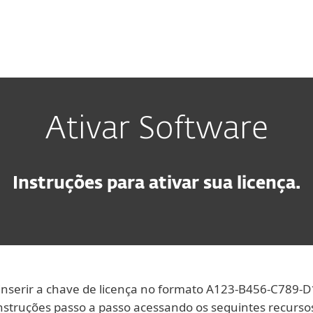
as
Para Parceiros
ara sua licença | ESET
ad
Por que a ESET?
Ativar Software
Instruções para ativar sua licença.
 inserir a chave de licença no formato A123-B456-C789-
nstruções passo a passo acessando os seguintes recurso