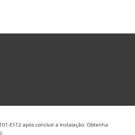
Sobre
Blog
Comprar
BRASIL
Área do cliente
D101-E112 após concluir a instalação. Obtenha
s: