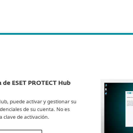
esas
Para Partners
Servicios
¿Por qué ESET?
a de ESET PROTECT Hub
b, puede activar y gestionar su
edenciales de su cuenta. No es
a clave de activación.