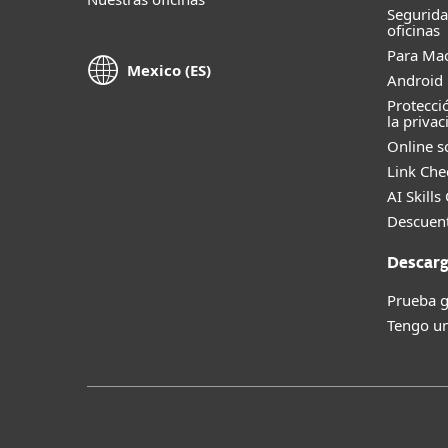
Segurid
oficinas
Para Ma
Mexico (ES)
Android 
Protecci
la privac
Online s
Link Che
AI Skills
Descuent
Descarg
Prueba g
Tengo un