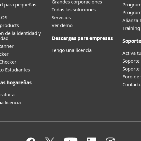
Grandes corporaciones
ad para pequeñas
Progra
Todas las soluciones
Program
cOS
Servicios
Alianza 
products
Ver demo
Trainin
ón de la identidad y
idad
Descargas para empresas
Soport
canner
Tengo una licencia
Activa tu
cker
Soporte
 Checker
Soporte
o Estudiantes
Foro de
as hogareñas
Contact
ratuita
a licencia