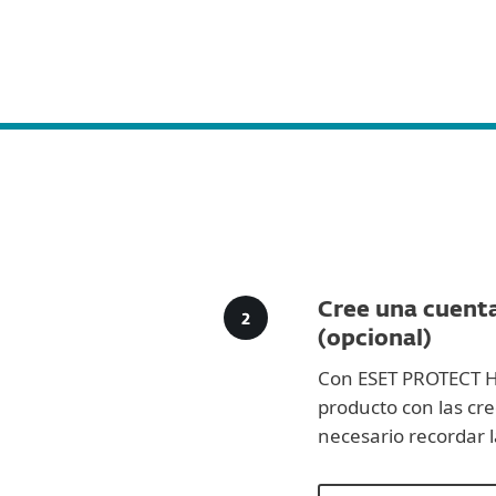
Para el Hogar
Para Empr
Descargar ESET Secure Authentication
Plataforma
Soluciones
Cree una cuent
(opcional)
Con ESET PROTECT Hu
producto con las cr
necesario recordar l