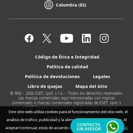
Colombia (ES)
Código de Ética e Integridad
Política de calidad
Política de devoluciones
Legales
Libro de quejas
Mapa del sitio
© 1992 - 2026 ESET, spol. s r.o. - Todos los derechos reservados.
Las marcas comerciales aquí mencionadas son marcas
comerciales o marcas comerciales registradas de ESET, spol. s
r.o. o ESET Estados Unidos. Los demás nombres o marcas
Este sitio web utiliza cookies para el funcionamiento del sitio web, el
comerciales son marcas comerciales registradas de sus
respectivas empresas.
análisis de tráfico, publicidad y la alimentación de medios en línea. Al
aceptar/continuar, estás de acuerdo con nuestro uso de cookies.
Más