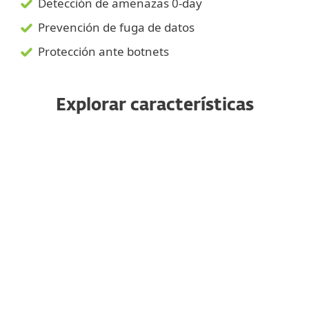
Detección de amenazas 0-day
Prevención de fuga de datos
Protección ante botnets
Explorar características
Control Web
Firewall del host del servidor
Escudo contra ransomware
Gestión de vulnerabilidades y
Parches
Protección contra ataques de red