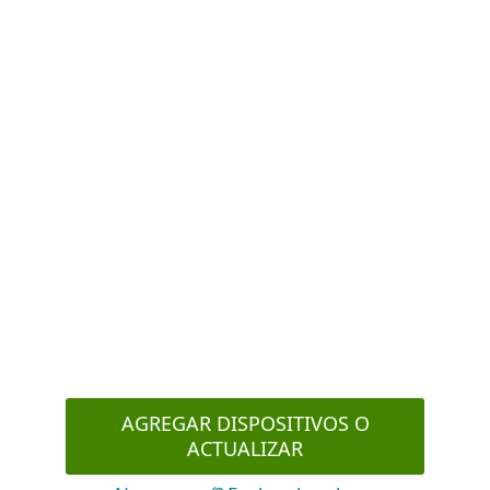
centrado en las personas ofrece una
experiencia más coherente y humana,
alineando la seguridad digital con la
realidad de los hogares modernos.
Ya sea que estés agregando a un familiar,
revisando el estado de los dispositivos o
gestionando el acceso a los servicios, ESET
HOME ahora facilita proteger lo que más
importa — las personas detrás de las
pantallas.
AGREGAR DISPOSITIVOS O
ACTUALIZAR