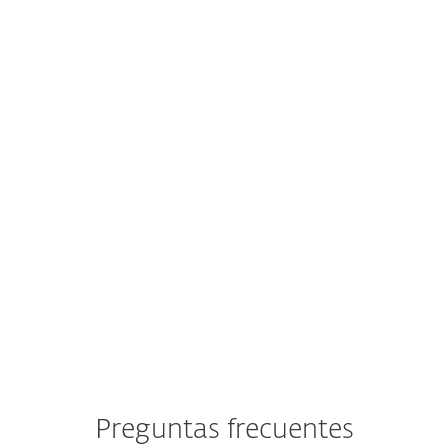
Identidad
, y
Ransomware Remediation
para una tranquilidad total.
YEAR
COMPRAR
¿Qué incluye?
Preguntas frecuentes