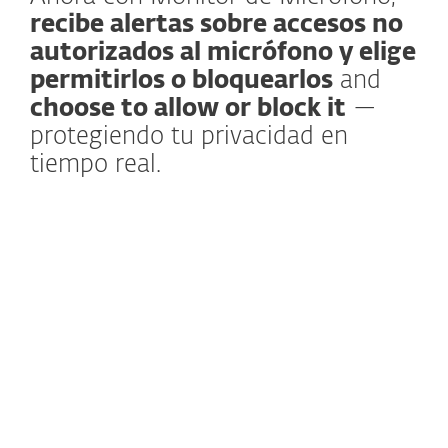
recibe alertas sobre accesos no
autorizados al micrófono y elige
permitirlos o bloquearlos
and
choose to allow or block it
—
protegiendo tu privacidad en
tiempo real.
Más información
El Control de Dispositivos va más allá de los
USB y webcams — ahora también protege
tu micrófono. Con el
nuevo Monitor de
Micrófono
, obtienes una capa adicional de
privacidad. La función detecta cualquier
intento no autorizado de acceder al
micrófono de tu dispositivo y te notifica de
inmediato. Ya sea una aplicación conocida