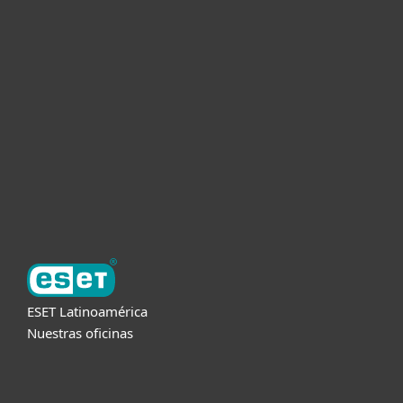
Hogar
Empresas
Partners
Soporte
Acerca de ESET
ESET Latinoamérica
Nuestras oficinas