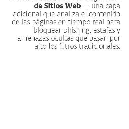
de Sitios Web
— una capa
adicional que analiza el contenido
de las páginas en tiempo real para
bloquear phishing, estafas y
amenazas ocultas que pasan por
alto los filtros tradicionales.
Más información
ESET Browser Privacy & Security es una
extensión integrada diseñada para mejorar
tu experiencia en línea combinando
herramientas de privacidad y detección
avanzada de amenazas. Integrada con el
módulo de Banca y Navegación Segura de
ESET, ofrece mucho más que las
extensiones tradicionales al aprovechar