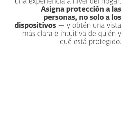
una experiencia a nivel del hogar.
Asigna protección a las
personas, no solo a los
dispositivos
— y obtén una vista
más clara e intuitiva de quién y
qué está protegido.
Más información
ESET HOME ha evolucionado de un centro
de gestión central a una plataforma más
personal e intuitiva para la seguridad digital
del hogar. Con la nueva función Miembros,
la protección ya no está ligada únicamente
a los dispositivos: se organiza en torno a las
personas que los usan.
Este cambio permite a los propietarios de