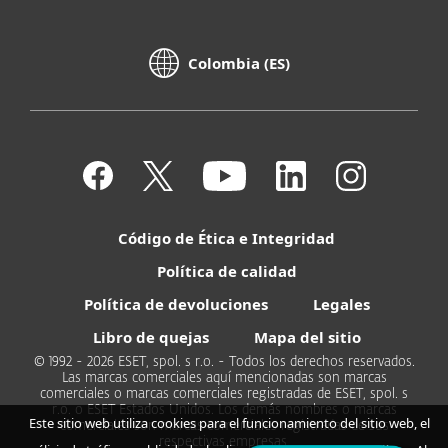
Colombia (ES)
Código de Ética e Integridad
Política de calidad
Política de devoluciones
Legales
Libro de quejas
Mapa del sitio
© 1992 - 2026 ESET, spol. s r.o. - Todos los derechos reservados.
Las marcas comerciales aquí mencionadas son marcas
comerciales o marcas comerciales registradas de ESET, spol. s
r.o. o ESET Estados Unidos. Los demás nombres o marcas
Este sitio web utiliza cookies para el funcionamiento del sitio web, el
comerciales son marcas comerciales registradas de sus
respectivas empresas.