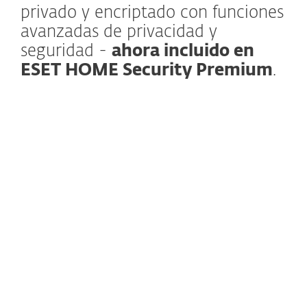
privado y encriptado con funciones
avanzadas de privacidad y
seguridad -
ahora incluido en
ESET HOME Security Premium
.
Más información
ESET VPN se destacó por su cifrado
confiable, navegación segura y capacidad
de proteger la privacidad del usuario — y
ahora llega a ESET HOME Security
Premium, ofreciendo una protección fluida
para tu actividad en línea en cualquier red.
Además, próximamente estará disponible
la,
VPN para routers
* para proteger
automáticamente todos los dispositivos de
tu red sin necesidad de instalar o