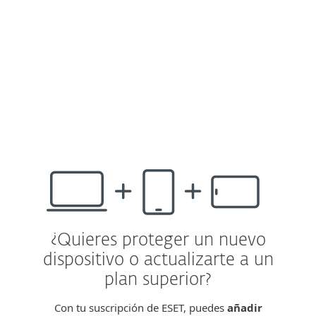
configurar nada en cada equipo.
*Disponible más adelante este año.
Incluido en ESET HOME Security Ultimate y
en ESET Small Business Security.
¿Quieres proteger un nuevo
dispositivo o actualizarte a un
plan superior?
Con tu suscripción de ESET, puedes
añadir