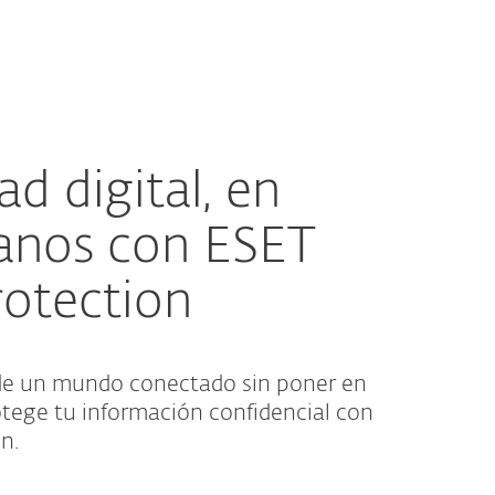
Acerca de
Blog
Tienda
Costa Rica
Cliente existente
ad digital, en
anos con ESET
rotection
d de un mundo conectado sin poner en
rotege tu información confidencial con
n.