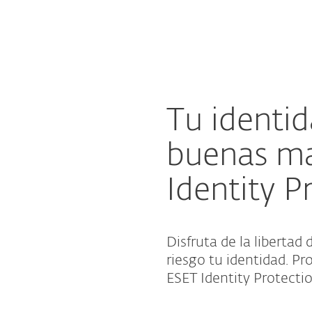
esas
Para Partners
protección de identidad de ESET
scargar
¿Por qué ESET?
Tu identid
buenas m
Identity P
Disfruta de la liberta
riesgo tu identidad. P
ESET Identity Protectio