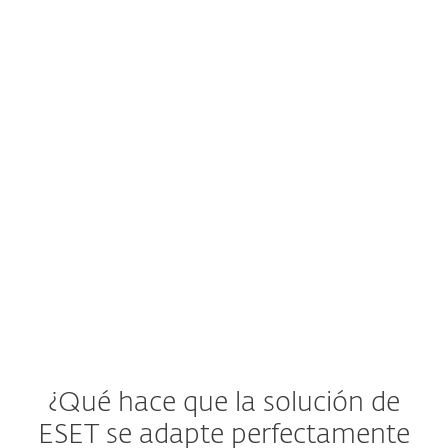
amenazas?
El sistema de alertas temprana o centro
de operaciones de seguridad (SOC) ofrece
una nueva advertencia de amenazas a
las empresas.
Ver solución de ESET
¿Qué hace que la solución de
ESET se adapte perfectamente