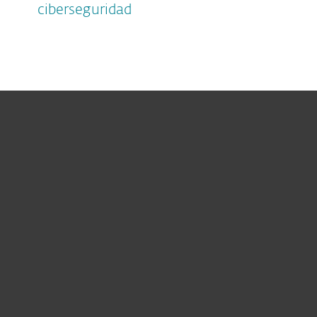
ciberseguridad
Hogar
Empresas
Partners
Soporte
Acerca de ESET