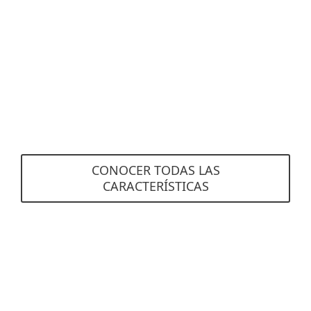
Incidentes
Obtén una visibilidad perfecta con incidentes
creados automáticamente y claramente
visualizados. ESET Inspect correlaciona grandes
cantidades de datos para encontrar eventos de
causa raíz y compilarlos en incidentes integrales
para que puedas resolverlos de inmediato.
CONOCER TODAS LAS
CARACTERÍSTICAS