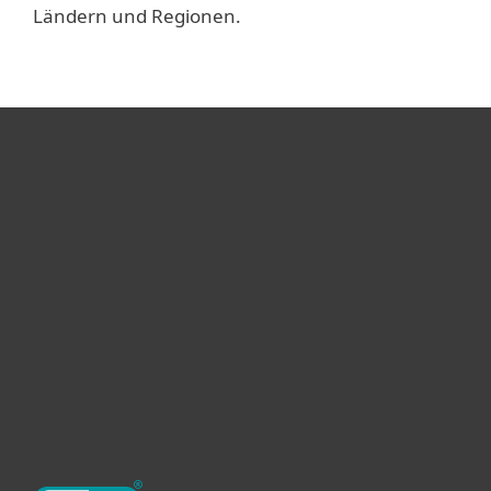
Ländern und Regionen.
Heimanwender
Unternehmen
ESET Partner
Support
Über ESET