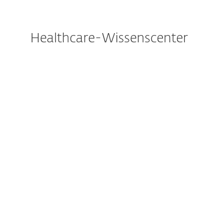
Healthcare-Wissenscenter
Info-Materialien & Studien
Case Studies
Podcasts
Webinare