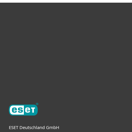
Heimanwender
Unternehmen
ESET Partner
Support
Über ESET
ESET Deutschland GmbH