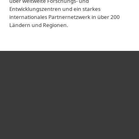
über weltweite Forschungs- und
Entwicklungszentren und ein starkes
internationales Partnernetzwerk in über 200
Ländern und Regionen.
Heimanwender
Unternehmen
ESET Partner
Support
Über ESET