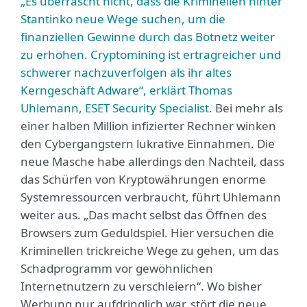
„Es überrascht nicht, dass die Kriminellen hinter
Stantinko neue Wege suchen, um die
finanziellen Gewinne durch das Botnetz weiter
zu erhöhen. Cryptomining ist ertragreicher und
schwerer nachzuverfolgen als ihr altes
Kerngeschäft Adware“, erklärt Thomas
Uhlemann, ESET Security Specialist.
Bei mehr als
einer halben Million infizierter Rechner winken
den Cybergangstern lukrative Einnahmen. Die
neue Masche habe allerdings den Nachteil, dass
das Schürfen von Kryptowährungen enorme
Systemressourcen verbraucht, führt Uhlemann
weiter aus. „Das macht selbst das Öffnen des
Browsers zum Geduldspiel. Hier versuchen die
Kriminellen trickreiche Wege zu gehen, um das
Schadprogramm vor gewöhnlichen
Internetnutzern zu verschleiern“. Wo bisher
Werbung nur aufdringlich war, stört die neue