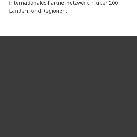
internationales Partnernetzwerk in über 200
Ländern und Regionen.
Heimanwender
Unternehmen
ESET Partner
Support
Über ESET