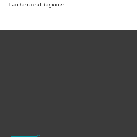
Ländern und Regionen.
Heimanwender
Unternehmen
ESET Partner
Support
Über ESET